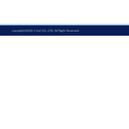
copyright©2026 C-Cel CO.,LTD. All Right Reserved.